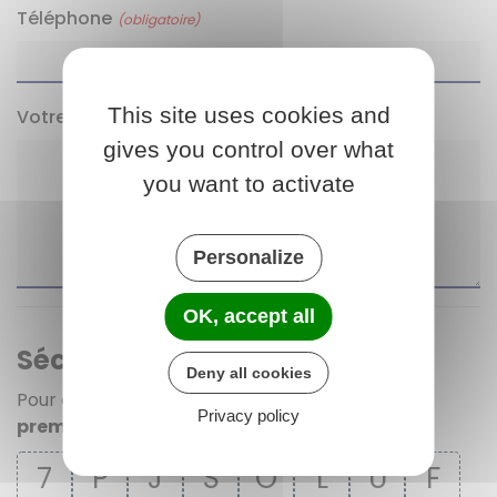
Téléphone
(obligatoire)
This site uses cookies and
Votre message
gives you control over what
you want to activate
Personalize
OK, accept all
Sécurité anti-robot
Deny all cookies
Pour continuer, merci de cliquer sur les
trois
Privacy policy
premiers caractères
de la série.
7
P
J
S
O
L
U
F