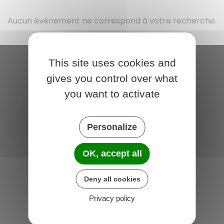
Aucun événement ne correspond à votre recherche.
This site uses cookies and
Bio Seulles
gives you control over what
13 rue du Temple
you want to activate
14470 Courseulles-sur-Mer
France
Personalize
Horaires
OK, accept all
Jeudi :
17h30 - 19h30
Samedi :
10h00 - 12h30
Deny all cookies
Privacy policy
Nous suivre